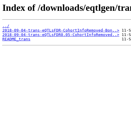
Index of /downloads/eqtlgen/tra
../
2018-09-04-trans-eQTLsFDR-CohortInfoRemoved-Bon..>
2018-09-04-trans-eQTLsFDR0.05-CohortInfoRemoved..>
README_trans