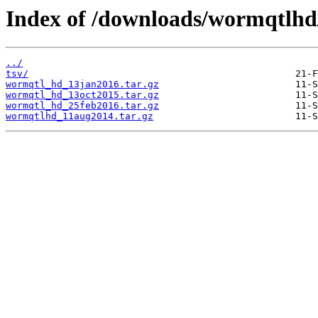
Index of /downloads/wormqtlhd
../
tsv/
wormqtl_hd_13jan2016.tar.gz
wormqtl_hd_13oct2015.tar.gz
wormqtl_hd_25feb2016.tar.gz
wormqtlhd_11aug2014.tar.gz